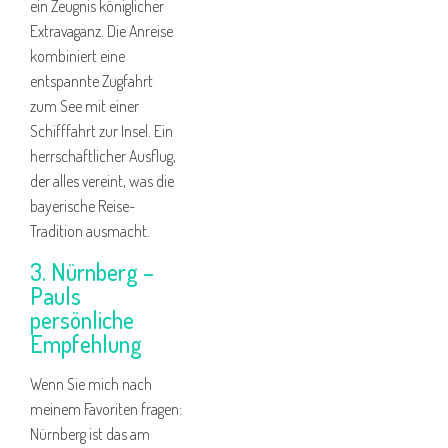
ein Zeugnis königlicher
Extravaganz. Die Anreise
kombiniert eine
entspannte Zugfahrt
zum See mit einer
Schifffahrt zur Insel. Ein
herrschaftlicher Ausflug,
der alles vereint, was die
bayerische Reise-
Tradition ausmacht.
3. Nürnberg –
Pauls
persönliche
Empfehlung
Wenn Sie mich nach
meinem Favoriten fragen:
Nürnberg ist das am